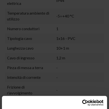
IP44
elettrica
Temperatura ambiente di
-5÷+40 °C
utilizzo
Numero conduttori
1
Tipologia cavo
1x16 - PVC
Lunghezza cavo
10+1 m
Cavo di ingresso
1,2 m
Pinza di messa a terra
-
Intensità di corrente
-
Frizione di
-
riavvolgimento
Packing
N° 1 - 0,043 m³