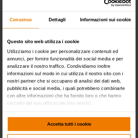
®
Guarnizioni
Viton
Consenso
Dettagli
Informazioni sui cookie
Tipologia
fisso
Materiale
inox AISI 304
Questo sito web utilizza i cookie
Raccordi
acciaio zincato
Utilizziamo i cookie per personalizzare contenuti ed
Tubo
art. 964/15
annunci, per fornire funzionalità dei social media e per
analizzare il nostro traffico. Condividiamo inoltre
ø e lunghezza tubo
ø 1/2" - 15 m
informazioni sul modo in cui utilizza il nostro sito con i
nostri partner che si occupano di analisi dei dati web,
Entrata
G 1/2" (f)
pubblicità e social media, i quali potrebbero combinarle
Uscita
G 1/2" (m)
con altre informazioni che ha fornito loro o che hanno
raccolto dal suo utilizzo dei loro servizi.
Passaggio
acciaio inox AISI 304
Accetta tutti i cookie
CERTIFICAZIONI