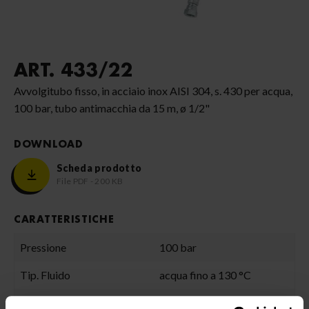
ART. 433/22
Avvolgitubo fisso, in acciaio inox AISI 304, s. 430 per acqua,
100 bar, tubo antimacchia da 15 m, ø 1/2"
DOWNLOAD
Scheda prodotto
File PDF - 200 KB
CARATTERISTICHE
Pressione
100 bar
Tip. Fluido
acqua fino a 130 °C
Snodo
acciaio inox AISI 304