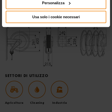
Personalizza
DIMENSIONI D’INGOMBRO
(mm)
Usa solo i cookie necessari
SETTORI DI UTILIZZO
Agricoltura
Cleaning
Industria