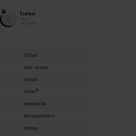
Esplosi
File -
180.76Kb
20 bar
aria - acqua
ottone
®
Viton
orientabile
tecnopolimero
ottone