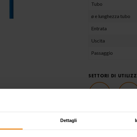
Tubo
ø e lunghezza tubo
Entrata
Uscita
Passaggio
SETTORI DI UTILIZ
Agricoltura
Automoti
Dettagli