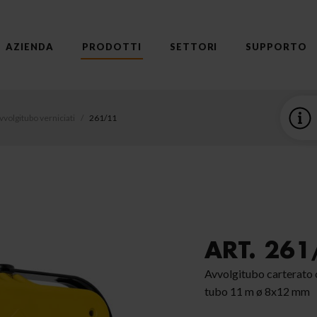
AZIENDA
PRODOTTI
SETTORI
SUPPORTO
vvolgitubo verniciati
261/11
ART. 261
Avvolgitubo carterato 
tubo 11 m ø 8x12 mm