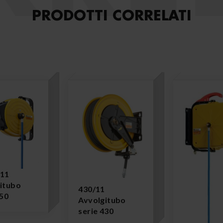
PRODOTTI CORRELATI
/11
itubo
430/11
250
Avvolgitubo
serie 430