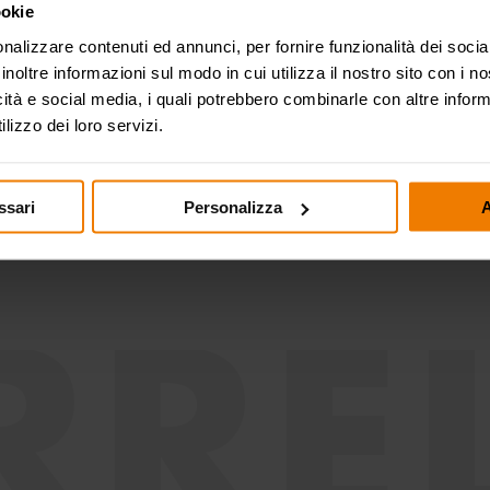
ookie
Edilizia e costruzioni
stradali
nalizzare contenuti ed annunci, per fornire funzionalità dei socia
inoltre informazioni sul modo in cui utilizza il nostro sito con i 
icità e social media, i quali potrebbero combinarle con altre inform
lizzo dei loro servizi.
Lube truck e trasporti
ssari
Personalizza
A
RREL