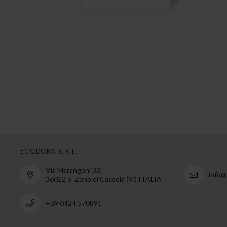
ECODORA S.R.L.
Via Marangoni 33,
info
36022 S. Zeno di Cassola (Vi) ITALIA
+39 0424 570891