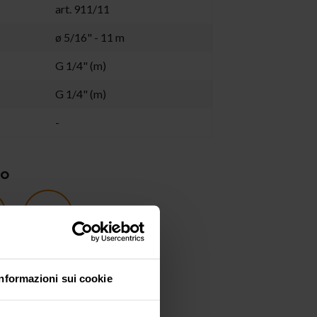
art. 911/11
ø 5/16" - 11 m
G 1/4" (m)
G 1/4" (m)
-
ZO
ve
Cleaning
Informazioni sui cookie