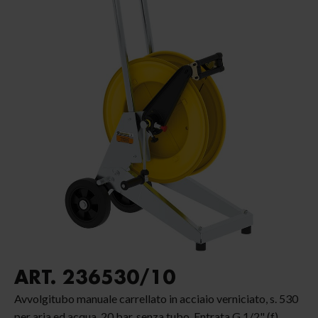
ART. 236530/10
Avvolgitubo manuale carrellato in acciaio verniciato, s. 530
per aria ed acqua, 20 bar, senza tubo. Entrata G 1/2" (f),