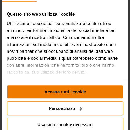
Questo sito web utilizza i cookie
Utilizziamo i cookie per personalizzare contenuti ed
annunci, per fornire funzionalità dei social media e per
analizzare il nostro traffico. Condividiamo inoltre
informazioni sul modo in cui utilizza il nostro sito con i
nostri partner che si occupano di analisi dei dati web,
SETTORI DI UTILIZZO
pubblicità e social media, i quali potrebbero combinarle
con altre informazioni che ha fornito loro o che hanno
raccolto dal suo utilizzo dei loro servizi.
Agricoltura
Edilizia e costruzioni
Industria
Accetta tutti i cookie
stradali
Personalizza
Miniera
Lube truck e trasporti
Usa solo i cookie necessari