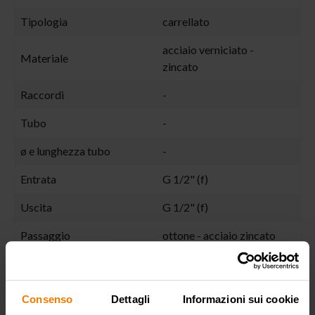
Tipologia
carrellato
acciaio verniciato -
Materiale
zincato
Raccordi
-
Tubo
-
ø e lunghezza tubo
-
Entrata
G 1/2" (f)
Uscita
G 1/2" (f)
Passaggio
ottone - acciaio zincato
DIMENSIONI D’INGOMBRO
(mm)
Consenso
Dettagli
Informazioni sui cookie