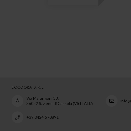
ECODORA S.R.L.
Via Marangoni 33,
info
36022 S. Zeno di Cassola (Vi) ITALIA
+39 0424 570891