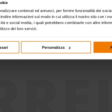
ookie
Edilizia e costruzioni
stradali
nalizzare contenuti ed annunci, per fornire funzionalità dei socia
inoltre informazioni sul modo in cui utilizza il nostro sito con i 
icità e social media, i quali potrebbero combinarle con altre inform
lizzo dei loro servizi.
Lube truck e trasporti
ssari
Personalizza
A
RREL