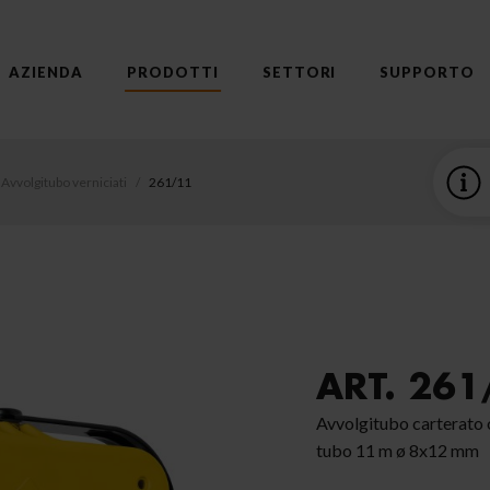
AZIENDA
PRODOTTI
SETTORI
SUPPORTO
Avvolgitubo verniciati
261/11
ART. 261
Avvolgitubo carterato 
tubo 11 m ø 8x12 mm