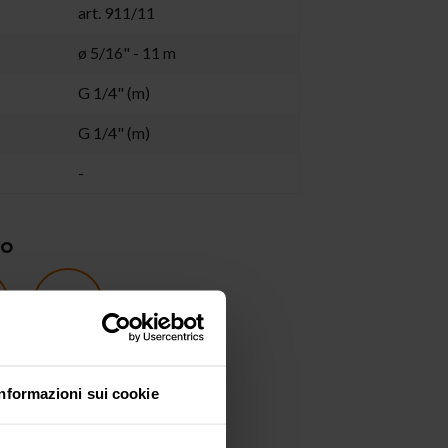
art. 911/11
ø 5/16" - 11 m
G 1/4" (m)
G 1/4" (m)
-
ZO
ve
Cleaning
Informazioni sui cookie