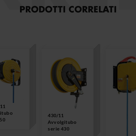
PRODOTTI CORRELATI
/11
itubo
430/11
250
Avvolgitubo
serie 430