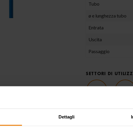
Tubo
ø e lunghezza tubo
Entrata
Uscita
Passaggio
SETTORI DI UTILIZ
Agricoltura
Automoti
Dettagli