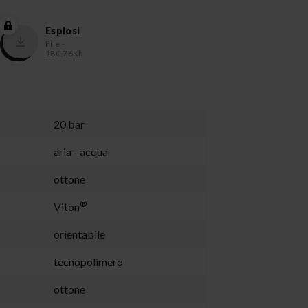
Esplosi
File -
180.76Kb
20 bar
aria - acqua
ottone
®
Viton
orientabile
tecnopolimero
ottone