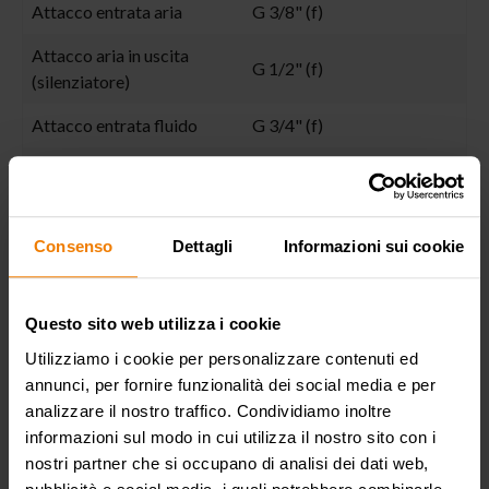
Attacco entrata aria
G 3/8" (f)
Attacco aria in uscita
G 1/2" (f)
(silenziatore)
Attacco entrata fluido
G 3/4" (f)
Attacco uscita fluido
G 1/2" (f)
Valvole in aspirazione e
a sfera
mandata
Consenso
Dettagli
Informazioni sui cookie
Membrane
EPDM
Questo sito web utilizza i cookie
Sfere
acetalica
Utilizziamo i cookie per personalizzare contenuti ed
Sedi
acetalica
annunci, per fornire funzionalità dei social media e per
analizzare il nostro traffico. Condividiamo inoltre
Packing
N° 1 - 0,020 m³
informazioni sul modo in cui utilizza il nostro sito con i
Peso lordo
6,3 kg
nostri partner che si occupano di analisi dei dati web,