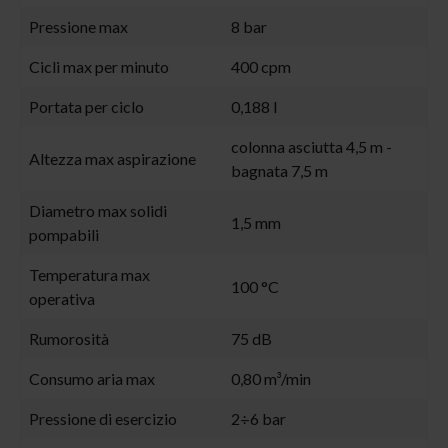
Pressione max
8 bar
Cicli max per minuto
400 cpm
Portata per ciclo
0,188 l
colonna asciutta 4,5 m -
Altezza max aspirazione
bagnata 7,5 m
Diametro max solidi
1,5 mm
pompabili
Temperatura max
100 °C
operativa
Rumorosità
75 dB
Consumo aria max
0,80 m³/min
Pressione di esercizio
2÷6 bar