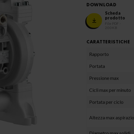
DOWNLOAD
Scheda
prodotto
File PDF -
200 KB
CARATTERISTICHE
Rapporto
Portata
Pressione max
Cicli max per minuto
Portata per ciclo
Altezza max aspirazi
Diametro max solidi