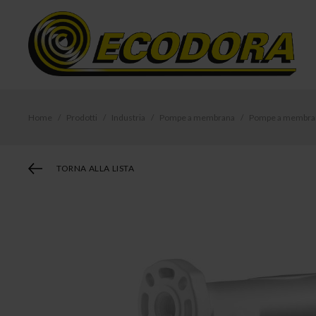
Home
Prodotti
Industria
Pompe a membrana
Pompe a membrana
TORNA ALLA LISTA