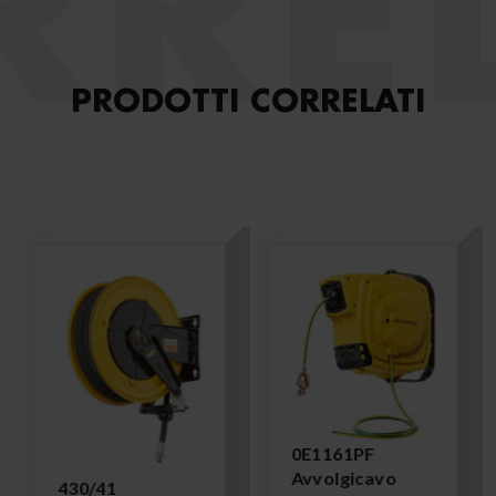
RREL
PRODOTTI CORRELATI
0E1161PF
Avvolgicavo
430/41