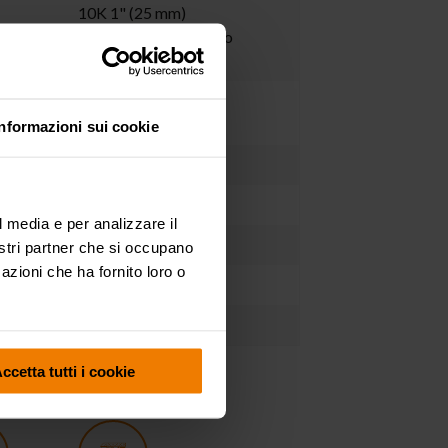
10K 1" (25 mm)
predisposizione filetto
interno G 1.1/4" (f)
 e
a sfera
Informazioni sui cookie
®
Hytrel
®
Hytrel
l media e per analizzare il
acciaio inox AISI 316
nostri partner che si occupano
azioni che ha fornito loro o
N° 1 - 0,030 m³
9,6 kg
ccetta tutti i cookie
ZO