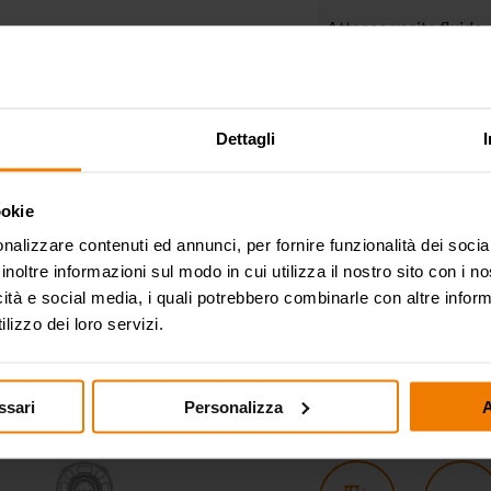
Attacco uscita fluido
Valvole in aspirazione
mandata
Dettagli
Membrane
ookie
Sfere
nalizzare contenuti ed annunci, per fornire funzionalità dei socia
Sedi
inoltre informazioni sul modo in cui utilizza il nostro sito con i 
icità e social media, i quali potrebbero combinarle con altre inform
Packing
lizzo dei loro servizi.
Peso lordo
ssari
Personalizza
A
SETTORI DI UTILIZ