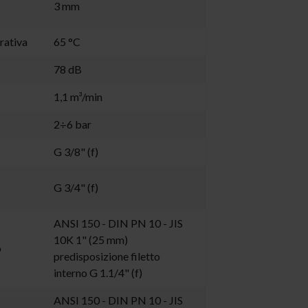
3 mm
rativa
65 °C
78 dB
1,1 m³/min
2÷6 bar
G 3/8" (f)
G 3/4" (f)
ANSI 150 - DIN PN 10 - JIS
10K 1" (25 mm)
o
predisposizione filetto
interno G 1.1/4" (f)
ANSI 150 - DIN PN 10 - JIS