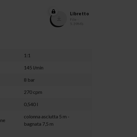
Libretto
File -
5.39Mb
1:1
145 l/min
8 bar
270 cpm
0,540 l
colonna asciutta 5 m -
one
bagnata 7,5 m