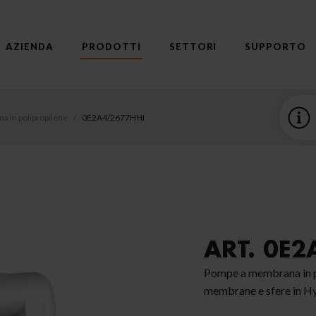
AZIENDA
PRODOTTI
SETTORI
SUPPORTO
 in polipropilene
0E2A4/2677HHI
ART. 0E
Pompe a membrana in po
membrane e sfere in Hy