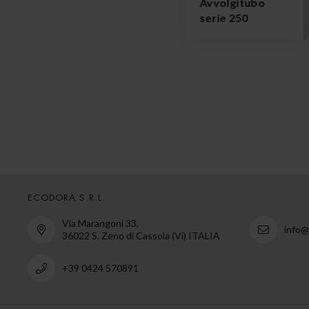
Avvolgitubo
serie 250
ECODORA S.R.L.
Via Marangoni 33,
info
36022 S. Zeno di Cassola (Vi) ITALIA
+39 0424 570891