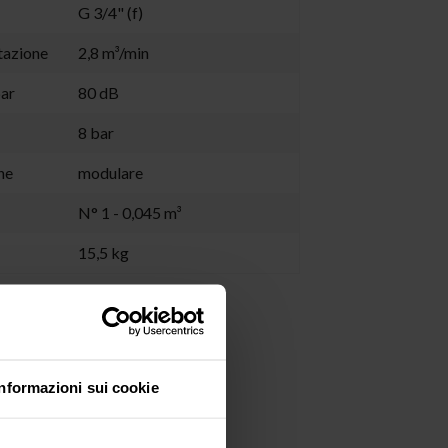
G 3/4" (f)
tazione
2,8 m³/min
ar
80 dB
8 bar
ne
modulare
N° 1 - 0,045 m³
15,5 kg
ZO
Informazioni sui cookie
ve
Cleaning