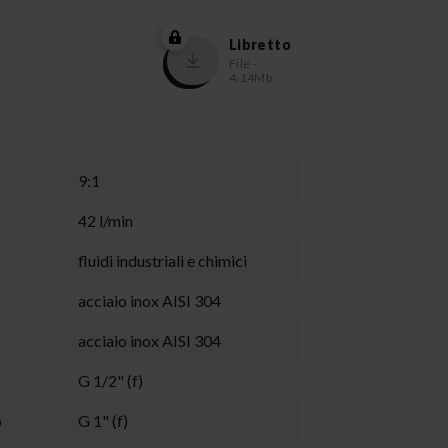
Libretto
File -
4.14Mb
9:1
42 l/min
fluidi industriali e chimici
acciaio inox AISI 304
acciaio inox AISI 304
G 1/2" (f)
o
G 1" (f)