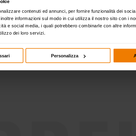
ookie
nalizzare contenuti ed annunci, per fornire funzionalità dei socia
inoltre informazioni sul modo in cui utilizza il nostro sito con i 
icità e social media, i quali potrebbero combinarle con altre inform
Edilizia e costruzioni
lizzo dei loro servizi.
stradali
ssari
Personalizza
A
Lube truck e trasporti