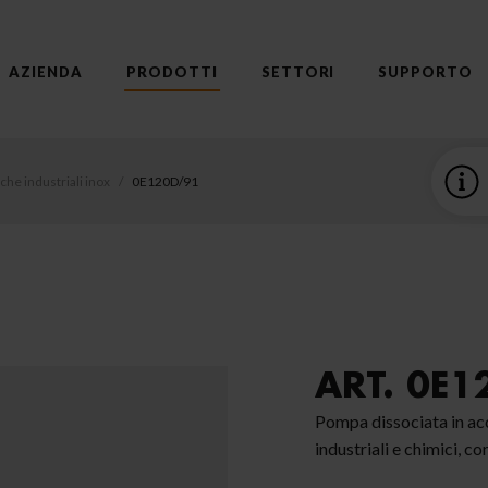
AZIENDA
PRODOTTI
SETTORI
SUPPORTO
e industriali inox
0E120D/91
ART. 0E1
Pompa dissociata in acc
industriali e chimici, co