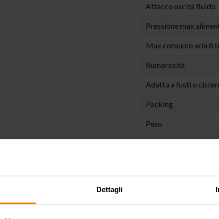
Attacco uscita fluido
Pressione max alimen
Max consumo aria 8 b
Rumorosità
Adatta a fusti o cister
Packing
Peso
SETTORI DI UTILIZ
Dettagli
Agricoltura
Automoti