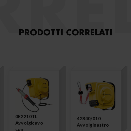
RREL
PRODOTTI CORRELATI
0E2210TL
42840/010
Avvolgicavo
Avvolginastro
con