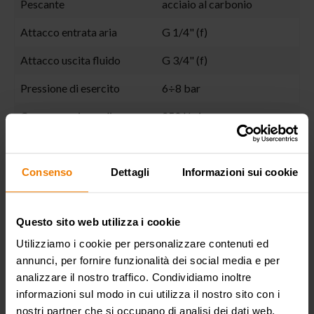
Pescante
acciaio al carbonio
Attacco entrata aria
G 1/4" (f)
Attacco uscita fluido
G 3/4" (f)
Pressione di esercito
6÷8 bar
Consumo aria medio
250 l/min
Rumorosità
81 dB
Max viscosità olio
Consenso
Dettagli
Informazioni sui cookie
80 SAE
erogabile
Ghiera fusto in dotazione
di serie
Questo sito web utilizza i cookie
Utilizziamo i cookie per personalizzare contenuti ed
Adatta a fusti o cisterne
prolungabile 1"
annunci, per fornire funzionalità dei social media e per
Packing
N° 1 - 0,010 m³
analizzare il nostro traffico. Condividiamo inoltre
informazioni sul modo in cui utilizza il nostro sito con i
Peso
6 kg
nostri partner che si occupano di analisi dei dati web,