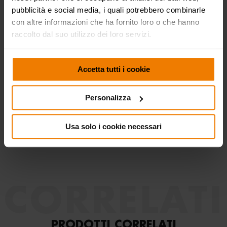
pubblicità e social media, i quali potrebbero combinarle
con altre informazioni che ha fornito loro o che hanno
raccolto dal suo utilizzo dei loro servizi.
SETTORI DI UTILIZZO
Accetta tutti i cookie
Automotive
Edilizia e costruzioni
Lube truck e trasporti
Personalizza
stradali
Usa solo i cookie necessari
CORRELATI
PRODOTTI CORRELATI