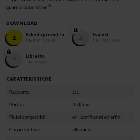
®
guarnizioni in Viton
DOWNLOAD
Scheda prodotto
Esplosi
File PDF - 200 KB
File - 323.12Kb
Libretto
File - 4.68Mb
CARATTERISTICHE
Rapporto
1:1
Portata
35 l/min
Fluidi compatibili
oli, lubrificanti ed affini
Corpo motore
alluminio