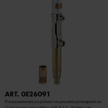
ART. 0E26091
Pompa pneumatica a pistone con pescante prolungabile da
1" per travaso olio e affini s. 500, R 1:1 - 35 l/min, con