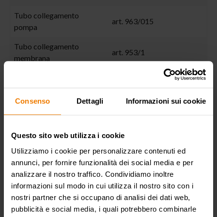
Tubo collegamento
art. 963/015
pompa
Tubo collegamento
art. 953/1
membrana
Adatta a fusti da
200 kg
Packing
N° 1 - 1,80 m³
Consenso
Dettagli
Informazioni sui cookie
Peso
266 kg
Altezza max/min
280-180 cm
Questo sito web utilizza i cookie
Utilizziamo i cookie per personalizzare contenuti ed
annunci, per fornire funzionalità dei social media e per
analizzare il nostro traffico. Condividiamo inoltre
SETTORI DI UTILIZZO
informazioni sul modo in cui utilizza il nostro sito con i
nostri partner che si occupano di analisi dei dati web,
pubblicità e social media, i quali potrebbero combinarle