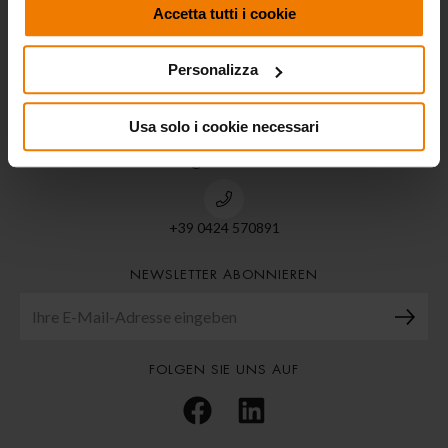
ECODORA S.R.L.
Accetta tutti i cookie
Personalizza
Via Marangoni 33,
36022 S. Zeno di Cassola (Vi) ITALIA
Usa solo i cookie necessari
info@ecodora.com
+39 0424 570891
NEWSLETTER ABONNIEREN
FOLGEN SIE UNS AUF