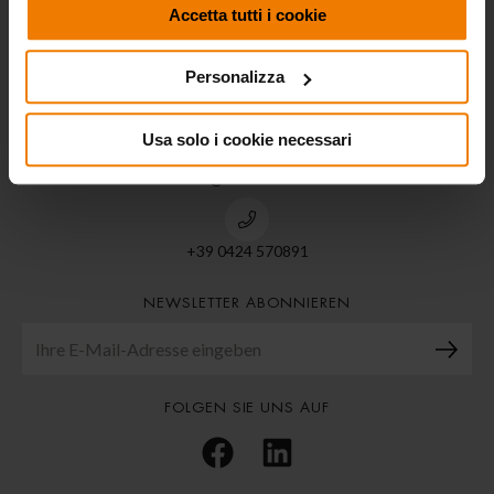
ECODORA S.R.L.
Accetta tutti i cookie
Personalizza
Via Marangoni 33,
36022 S. Zeno di Cassola (Vi) ITALIA
Usa solo i cookie necessari
info@ecodora.com
+39 0424 570891
NEWSLETTER ABONNIEREN
FOLGEN SIE UNS AUF