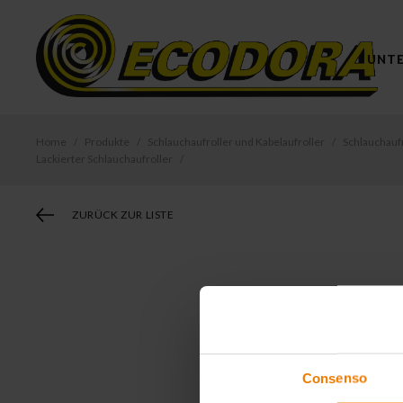
UNT
Home
Produkte
Schlauchaufroller und Kabelaufroller
Schlauchauf
Lackierter Schlauchaufroller
ZURÜCK ZUR LISTE
Consenso