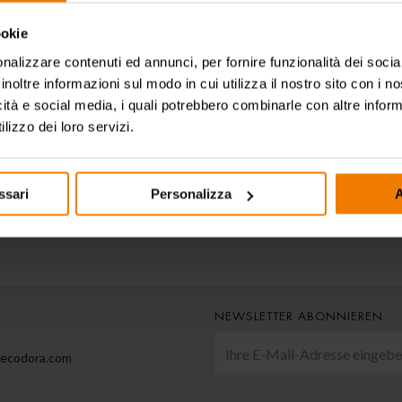
Produktdate
File PDF - 200 KB
ookie
nalizzare contenuti ed annunci, per fornire funzionalità dei socia
EIGENSCHAFTEN
inoltre informazioni sul modo in cui utilizza il nostro sito con i 
icità e social media, i quali potrebbero combinarle con altre inform
ANWENDUNGSBERE
lizzo dei loro servizi.
ssari
Personalizza
A
NEWSLETTER ABONNIEREN
@ecodora.com