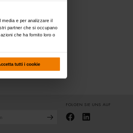
nblatt
l media e per analizzare il
nostri partner che si occupano
azioni che ha fornito loro o
ICHE
ccetta tutti i cookie
FOLGEN SIE UNS AUF