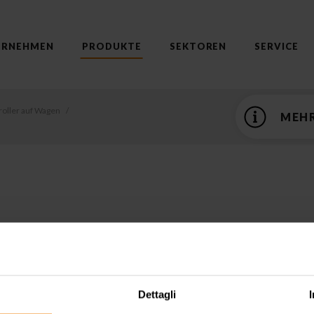
ERNEHMEN
PRODUKTE
SEKTOREN
SERVICE
roller auf Wagen
MEHR
ART.
DOWNLOAD
Dettagli