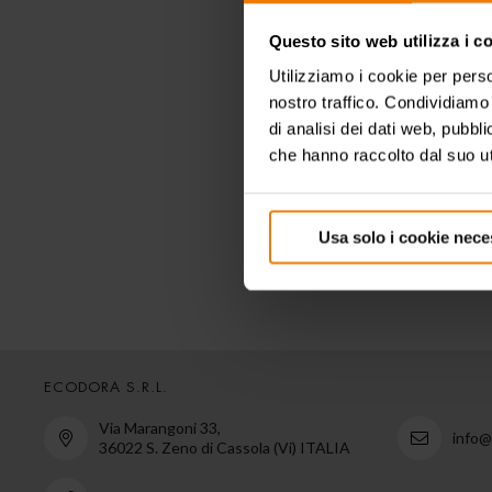
Questo sito web utilizza i c
Utilizziamo i cookie per perso
nostro traffico. Condividiamo 
di analisi dei dati web, pubbl
che hanno raccolto dal suo uti
Usa solo i cookie nece
ECODORA S.R.L.
Via Marangoni 33,
info
36022 S. Zeno di Cassola (Vi) ITALIA