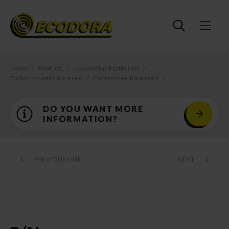
Home
Products
Hose reel and cable reel
Trolley mounted hose reel
Painted steel hose reels
DO YOU WANT MORE
INFORMATION?
PREVIOUS ONE
NEXT