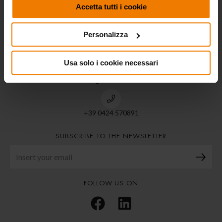
ECODORA S.R.L.
Accetta tutti i cookie
Personalizza
Via Marangoni 33,
36022 S. Zeno di Cassola (Vi) ITALIA
Usa solo i cookie necessari
info@ecodora.com
+39 0424 570891
SUBSCRIBE TO THE NEWSLETTER
FOLLOW US ON